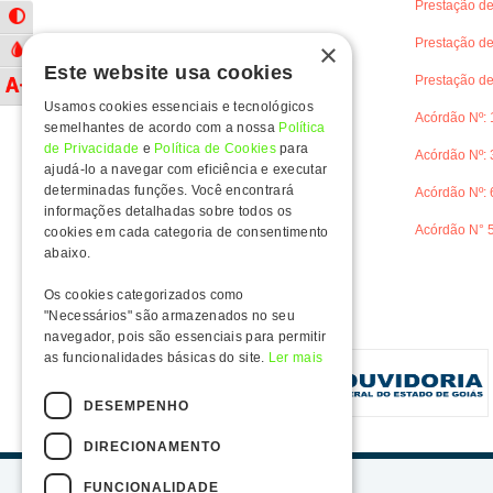
Prestação d
Alternar
Alto
Contraste
Prestação d
×
Alternar
Escala
Este website usa cookies
de
Prestação d
Alternar
Cinza
Tamanho
Usamos cookies essenciais e tecnológicos
da
Acórdão Nº: 
Fonte
semelhantes de acordo com a nossa
Política
de Privacidade
e
Política de Cookies
para
Acórdão Nº: 
ajudá-lo a navegar com eficiência e executar
determinadas funções. Você encontrará
Acórdão Nº: 
informações detalhadas sobre todos os
Acórdão N° 5
cookies em cada categoria de consentimento
abaixo.
Os cookies categorizados como
"Necessários" são armazenados no seu
navegador, pois são essenciais para permitir
as funcionalidades básicas do site.
Ler mais
DESEMPENHO
DIRECIONAMENTO
FUNCIONALIDADE