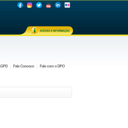
LGPD
Fale Conosco
Fale com o DPO