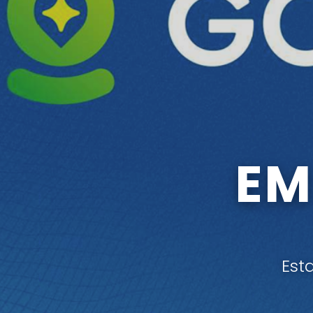
EM
Est