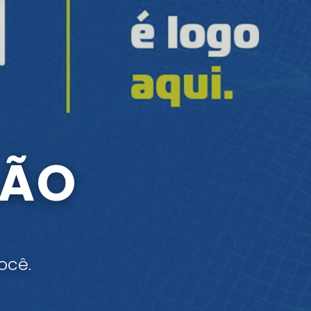
ÇÃO
ocê.